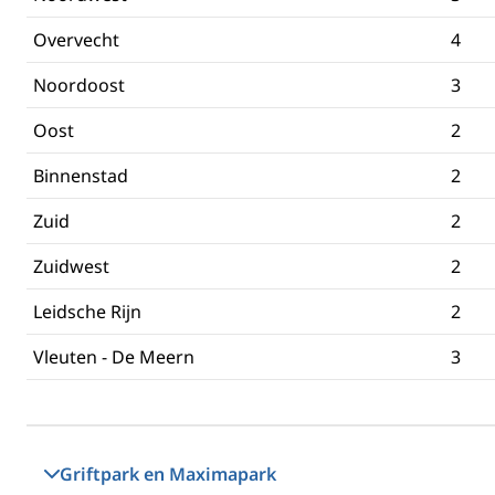
Overvecht
4
Noordoost
3
Oost
2
Binnenstad
2
Zuid
2
Zuidwest
2
Leidsche Rijn
2
Vleuten - De Meern
3
Griftpark en Maximapark