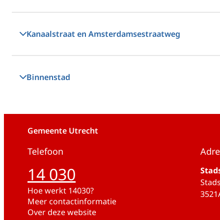
Kanaalstraat en Amsterdamsestraatweg
Binnenstad
Gemeente Utrecht
Telefoon
Adre
14 030
Stad
Stads
Hoe werkt 14030?
3521
Meer contactinformatie
Over deze website