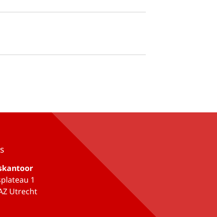
s
skantoor
plateau 1
AZ Utrecht